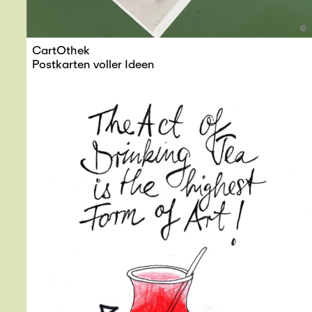
©
CartOthek
Postkarten voller Ideen