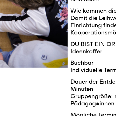
Wie kommen die 
Damit die Leihwe
Einrichtung find
Kooperationsmög
DU BIST EIN OR
Ideenkoffer
Buchbar
©
Individuelle Te
Dauer der Entdec
Minuten
Gruppengröße: m
Pädagog*innen
Mögliche Termin