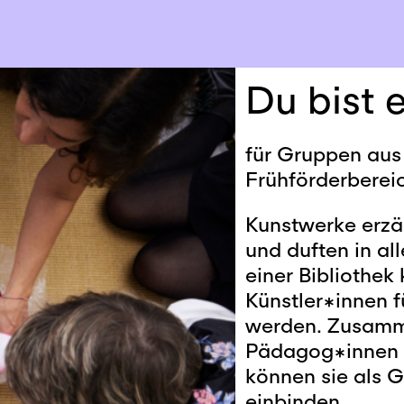
Du bist e
für Gruppen aus
Frühförderberei
Kunstwerke erzäh
und duften in al
einer Bibliothe
Künstler*innen 
werden. Zusamm
Pädagog*innen o
können sie als G
einbinden.