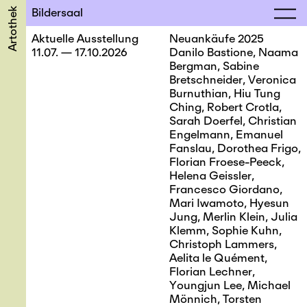
Artothek
Bildersaal
Aktuelle Ausstellung
Neuankäufe 2025
11.07. — 17.10.2026
Danilo Bastione, Naama
Bergman, Sabine
Bretschneider, Veronica
Burnuthian, Hiu Tung
Ching, Robert Crotla,
Sarah Doerfel, Christian
Engelmann, Emanuel
Fanslau, Dorothea Frigo,
Florian Froese-Peeck,
Helena Geissler,
Francesco Giordano,
Mari Iwamoto, Hyesun
Jung, Merlin Klein, Julia
Klemm, Sophie Kuhn,
Christoph Lammers,
Aelita le Quément,
Florian Lechner,
Youngjun Lee, Michael
Mönnich, Torsten