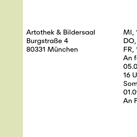
Artothek & Bildersaal
MI,
Burgstraße 4
DO,
80331 München
FR,
An 
05.0
16 U
Som
01.
An 